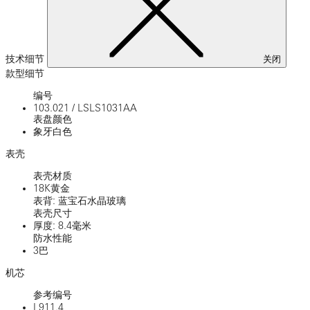
技术细节
关闭
款型细节
编号
103.021
/
LSLS1031AA
表盘颜色
象牙白色
表壳
表壳材质
18K黄金
表背: 蓝宝石水晶玻璃
表壳尺寸
厚度: 8.4毫米
防水性能
3巴
机芯
参考编号
L911.4