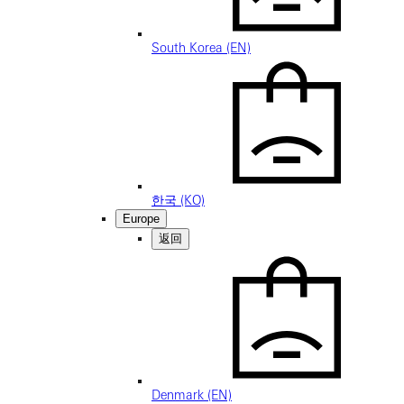
South Korea (EN)
한국 (KO)
Europe
返回
Denmark (EN)