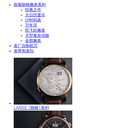
探索朗格腕表系列
经典之作
大日历显示
计时码表
万年历
陀飞轮腕表
大型复杂功能
全部腕表
表厂自制机芯
表带和表扣
LANGE 1朗格1系列