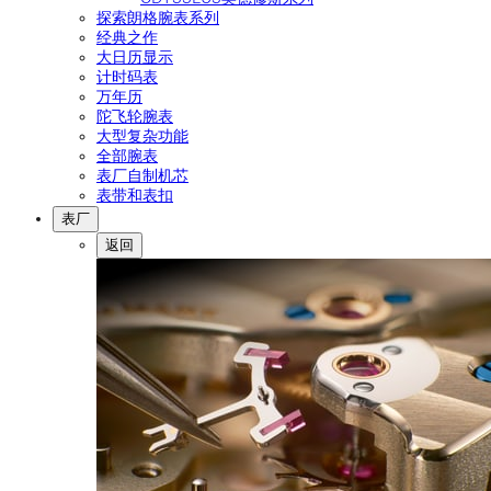
探索朗格腕表系列
经典之作
大日历显示
计时码表
万年历
陀飞轮腕表
大型复杂功能
全部腕表
表厂自制机芯
表带和表扣
表厂
返回