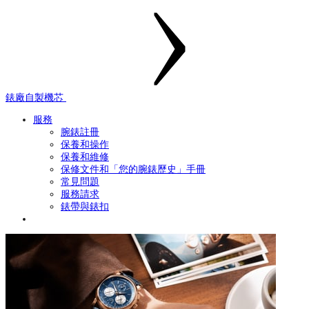
錶廠自製機芯
服務
腕錶註冊
保養和操作
保養和維修
保修文件和「您的腕錶歷史」手冊
常見問題
服務請求
錶帶與錶扣