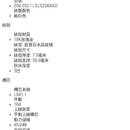
型號
206.032
/
LSLS2064AD
錶盤顏色
銀白色
錶殼
錶殼材質
18K玫瑰金
錶背: 藍寶石水晶玻璃
錶殼尺寸
錶殼厚度: 7.5毫米
錶殼直徑: 35.9毫米
防水深度
3巴
機芯
機芯名稱
L941.1
件數
164
上鏈裝置
手動上鏈機芯
動力儲備
45小時
振頻可達