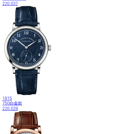
220.037
1815
750白金款
220.028