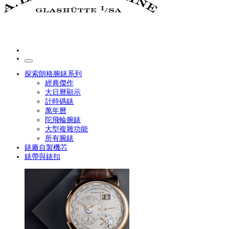
探索朗格腕錶系列
經典傑作
大日曆顯示
計時碼錶
萬年曆
陀飛輪腕錶
大型複雜功能
所有腕錶
錶廠自製機芯
錶帶與錶扣