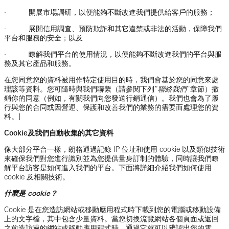
· 開展市場調研，以便能夠不斷改進我們提供給客戶的服務；
· 展開信用調查、預防欺詐和其它違禁或非法的活動，保障我們
平台和服務的安全；以及
· 瞭解我們平台的使用情況，以便能夠不斷改進我們的平台與服
務及其它產品和服務。
在您同意您的資料被用作特定使用目的時，我們會基於您的同意來處
理該等資料。您可隨時與我們聯繫（請參閱下列“
聯絡我們
”章節）撤
銷你的同意（例如，有關我們向您發送行銷通信）。我們也會為了履
行與您的合同或因營運、保護和改善我們的業務的需要而處理您的資
料。]
Cookie及我們自動收集的其它資料
像大部分平台一樣，朗格通過記錄 IP 位址和使用 cookie 以及類似技術
來確保我們對您進行識別並為您提供量身訂制的體驗，同時讓我們瞭
解平台訪客是如何進入我們的平台。下面將詳細介紹我們如何使用
cookie 及相關技術。
什麼是 cookie？
Cookie 是在您造訪網站或移動應用程式時下載到您的電腦或移動設備
上的文字檔，其中包含少量資料。當您切換流覽網站各個頁面或返回
之前造訪過的網站或移動應用程式時，通過它就可以辨認出您的電