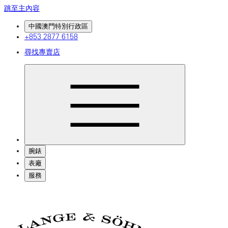
跳至主內容
中國澳門特別行政區
+853 2877 6158
尋找專賣店
腕錶
表廠
服務