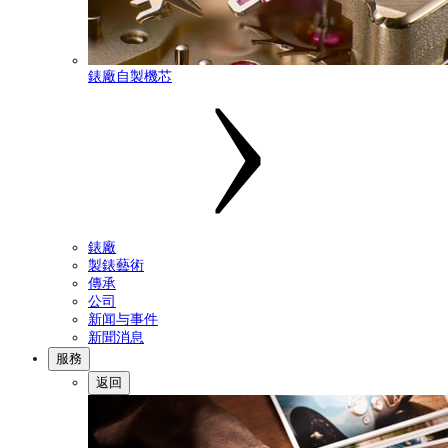
錶廠自製機芯
錶廠
製錶藝術
傳承
公司
新闻与事件
新聞消息
服務
返回