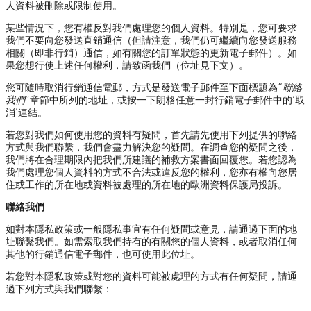
人資料被刪除或限制使用。
某些情況下，您有權反對我們處理您的個人資料。特別是，您可要求
我們不要向您發送直銷通信（但請注意，我們仍可繼續向您發送服務
相關（即非行銷）通信，如有關您的訂單狀態的更新電子郵件）。如
果您想行使上述任何權利，請致函我們（位址見下文）。
您可隨時取消行銷通信電郵，方式是發送電子郵件至下面標題為“
聯絡
我們
”章節中所列的地址，或按一下朗格任意一封行銷電子郵件中的‘取
消’連結。
若您對我們如何使用您的資料有疑問，首先請先使用下列提供的聯絡
方式與我們聯繫，我們會盡力解決您的疑問。在調查您的疑問之後，
我們將在合理期限內把我們所建議的補救方案書面回覆您。若您認為
我們處理您個人資料的方式不合法或違反您的權利，您亦有權向您居
住或工作的所在地或資料被處理的所在地的歐洲資料保護局投訴。
聯絡我們
如對本隱私政策或一般隱私事宜有任何疑問或意見，請通過下面的地
址聯繫我們。如需索取我們持有的有關您的個人資料，或者取消任何
其他的行銷通信電子郵件，也可使用此位址。
若您對本隱私政策或對您的資料可能被處理的方式有任何疑問，請通
過下列方式與我們聯繫：