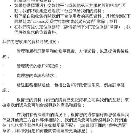
的通話有時會被錄音；
如果您選擇通過社交媒體平台或其他第三方服務與朗格進行互
動，我們將收集您通過該平台提供給我們的資料；
我們還自動收集有關我們平台使用者的某些資料，具體請參閱下
面標題為“
cookie及我們自動收集的其它資料
”章節；並且
在我們有提供定位服務時（詳情參閱下列“定位服務”章節），我
們將收集您的位置資料。
我們向您收集的資料將被用於：
· 管理和履行訂購單和維修單職責、方便送貨，以及提供售後服
務；
· 管理我們的帳戶和記錄；
· 處理您的查詢和請求；
· 發送服務相關通信，包括公告和行政管理消息，例如訂單確
認；
· 根據您的資料（如您的購買歷史記錄和之前與我們的互動）來
確定我們認為您可能會感興趣的產品和服務；
· 在我們有合法理由的情況下，根據您的通信偏好向您發送與我
們及其他第三方合作夥伴相關的、我們認為您可能會感興趣的行銷通
信（包括電子郵件和社交媒體受眾匹配）（請參閱下面的
“您的選擇
”
章節，詳細瞭解您如何能夠管理這些更新訊息）；