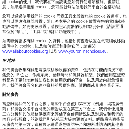
絕 cookie的使用，我們將在下面說明您如何行使這項權利。但請注
意，如果選擇拒絕 cookie，您可能就無法使用我們平台的全部功能。
您可以通過使用我們的 cookie 同意工具來設置您的 cookie 首選項，您
也可以更改流覽器設置，阻止將本平台的 cookie 放置在您的電腦或移
動設備中。如需更改設置，請按照流覽器的說明進行操作（該設置通
常位於“幫助”、“工具”或“編輯”功能表中）。
如需瞭解更多有關 cookie 的資料，包括如何查看放置在您電腦或移動
設備中的 cookie，以及如何管理和刪除它們，請參閱
www.allaboutcookies.org
以及
www.youronlinechoices.eu
。
IP 地址
我們將會收集有關您電腦或移動設備的資料，包括在可能的情況下收
集您的 IP 位址、作業系統、登錄時間和流覽器類型。我們使用這些資
料是為了更好地瞭解訪客如何使用我們的平台，以及用於內部彙報目
的。我們將會匿名化這些資料並與廣告商、贊助商或其他企業分享。
關於廣告
當您離開我們的平台之後，這些平台會使用第三方（例如，網路廣告
商）和廣告交換平台將您的廣告放置在第三方平台上，我們會使用第
三方分析和其他服務供應商來評估平台使用情況以及對廣告和我們的
內容進行觀察，並為我們和/或第三方提供類似資料。網路廣告商指展
示廣告的第三方，這種展示是通過您造訪平台和您所造訪過的其他應