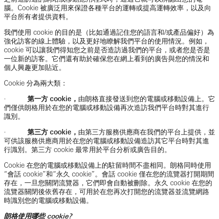
腦。Cookie 被廣泛用來保證各種平台的運轉或提高運轉效率，以及向
平台所有者提供資料。
我們使用 cookie 的目的是（比如通過記住您的語言和/或產品偏好）為
強化訪客的線上體驗，以及更好地瞭解我們平台的使用情況。例如，
cookie 可以讓我們得知您之前是否造訪過我們的平台，或者您是否是
一位新的訪客。它們還有助於確保您在網上看到的廣告與您的情況和
個人興趣更加貼近。
Cookie 分為兩大類：
·
第一方 cookie，
由朗格直接發送到您的電腦或移動設備上。它
們僅供朗格用於在您的電腦或移動設備再次造訪我們平台時對其進行
識別。
·
第三方 cookie，
由第三方服務供應商在我們的平台上提供，並
可供該服務供應商用於在您的電腦或移動設備造訪其它平台時對其進
行識別。第三方 cookie 最常用於平台分析或廣告目的。
Cookie 在您的電腦或移動設備上的駐留時間不盡相同。朗格同時使用
“會話 cookie”和“永久 cookie”。會話 cookie 僅在您的流覽器打開期間
存在，一旦您關閉流覽器，它們即會自動被刪除。永久 cookie 在您的
流覽器關閉後依舊存在，可用於在您再次打開您的流覽器並流覽網路
時識別您的電腦或移動設備。
朗格使用哪些 cookie?