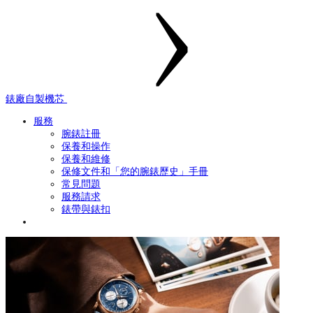
錶廠自製機芯
服務
腕錶註冊
保養和操作
保養和維修
保修文件和「您的腕錶歷史」手冊
常見問題
服務請求
錶帶與錶扣