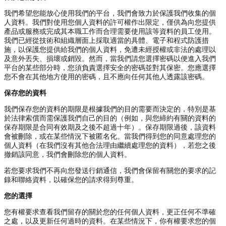
我們希望您能放心使用我們的平台，我們會致力於保護我們收集的個
人資料。我們對使用您個人資料的許可權作出限定，僅供為向您提供
產品或服務或完成其本職工作而合理需要使用該等資料的員工使用。
我們已經從技術和組織層面上採取適當的具體、電子和程式防護措
施，以保護您提供給我們的個人資料，免遭未經授權或非法的處理以
及意外丟失、損壞或銷毀。然而，當我們請您選擇密碼以便進入我們
平台的某些部分時，您須負責選擇安全的密碼並對其保密。您應選擇
您不會在其他地方使用的密碼，且不應向任何其他人透露該密碼。
保存您的資料
我們保存您的資料的期限是根據我們的目的需要而決定的，特別是基
於法律索償而需保護我們自己的目的（例如，與您締約有關的資料的
保存期限是合同有效期及之後不超過十年）。保存期限過後，該資料
會被刪除，或在某些情況下被匿名化。當我們得到您的同意處理您的
個人資料（在我們沒有其他合法理由繼續處理您的資料），若您之後
撤銷該同意，我們會刪除您的個人資料。
若您要求我們不再向您發送行銷通信，我們會保留有關您的要求的記
錄和聯絡資料，以確保您的請求得到尊重。
您的選擇
您有權要求查看我們留存的關於您的任何個人資料，更正任何不準確
之處，以及更新任何過時的資料。在某些情況下，你有權要求您的個