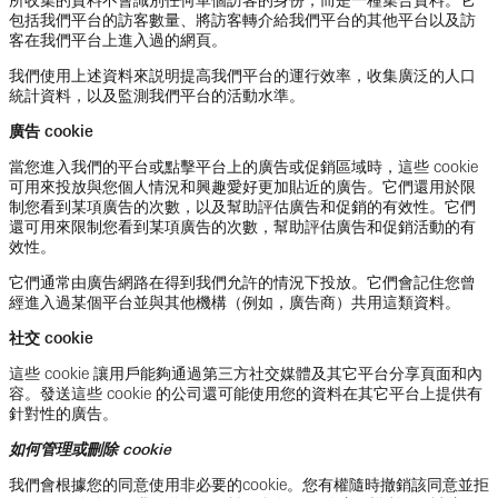
所收集的資料不會識別任何單個訪客的身份，而是一種集合資料。它
包括我們平台的訪客數量、將訪客轉介給我們平台的其他平台以及訪
客在我們平台上進入過的網頁。
我們使用上述資料來説明提高我們平台的運行效率，收集廣泛的人口
統計資料，以及監測我們平台的活動水準。
廣告 cookie
當您進入我們的平台或點擊平台上的廣告或促銷區域時，這些 cookie
可用來投放與您個人情況和興趣愛好更加貼近的廣告。它們還用於限
制您看到某項廣告的次數，以及幫助評估廣告和促銷的有效性。它們
還可用來限制您看到某項廣告的次數，幫助評估廣告和促銷活動的有
效性。
它們通常由廣告網路在得到我們允許的情況下投放。它們會記住您曾
經進入過某個平台並與其他機構（例如，廣告商）共用這類資料。
社交 cookie
這些 cookie 讓用戶能夠通過第三方社交媒體及其它平台分享頁面和內
容。發送這些 cookie 的公司還可能使用您的資料在其它平台上提供有
針對性的廣告。
如何管理或刪除 cookie
我們會根據您的同意使用非必要的cookie。您有權隨時撤銷該同意並拒