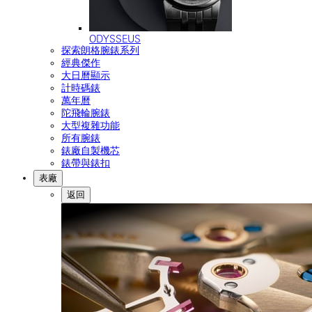
ODYSSEUS
探索朗格腕錶系列
經典傑作
大日曆顯示
計時碼錶
萬年曆
陀飛輪腕錶
大型複雜功能
所有腕錶
錶廠自製機芯
錶帶與錶扣
表廠
返回