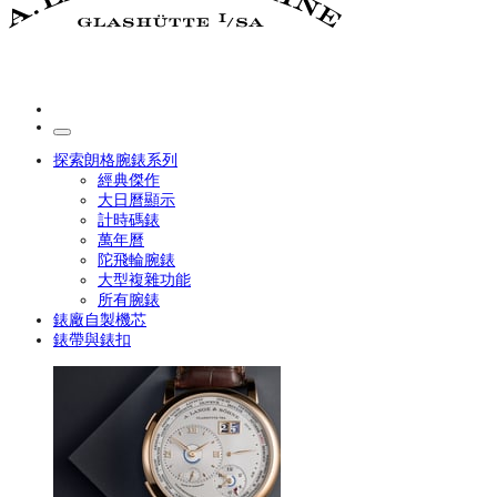
探索朗格腕錶系列
經典傑作
大日曆顯示
計時碼錶
萬年曆
陀飛輪腕錶
大型複雜功能
所有腕錶
錶廠自製機芯
錶帶與錶扣