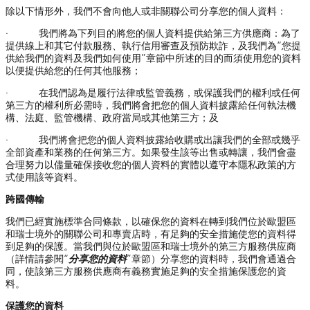
除以下情形外，我們不會向他人或非關聯公司分享您的個人資料：
· 我們將為下列目的將您的個人資料提供給第三方供應商：為了
提供線上和其它付款服務、執行信用審查及預防欺詐，及我們為“您提
供給我們的資料及我們如何使用”章節中所述的目的而須使用您的資料
以便提供給您的任何其他服務；
· 在我們認為是履行法律或監管義務，或保護我們的權利或任何
第三方的權利所必需時，我們將會把您的個人資料披露給任何執法機
構、法庭、監管機構、政府當局或其他第三方；及
· 我們將會把您的個人資料披露給收購或出讓我們的全部或幾乎
全部資產和業務的任何第三方。如果發生該等出售或轉讓，我們會盡
合理努力以儘量確保接收您的個人資料的實體以遵守本隱私政策的方
式使用該等資料。
跨國傳輸
我們已經實施標準合同條款，以確保您的資料在轉到我們位於歐盟區
和瑞士境外的關聯公司和專賣店時，有足夠的安全措施使您的資料得
到足夠的保護。當我們與位於歐盟區和瑞士境外的第三方服務供应商
（詳情請參閱“
分享您的資料
”章節）分享您的資料時，我們會通過合
同，使該第三方服務供應商有義務實施足夠的安全措施保護您的資
料。
保護您的資料