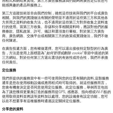
用程式和網站來實現。第三方廣告服務讓我們能夠將廣告定位在您可
能感興趣的產品和服務上。
第三方追蹤技術並非由我們控制，雖然這些技術與我們的平台或廣告
相關。與我們的實踐做法有關的聲明並不適用於這些第三方和其他各
方所用之資料的收集方法，也不適用於這些第三方對所收集之資料進
行的使用。當第三方收集、存儲和分享相關資料時，應該對他們的服
務條款、隱私政策、許可、備註和選項進行審核。對於第三方廣告
商、廣告網路、交換平台或相關第三方的政策或實踐做法，我們不做
任何陳述。
在廣告投遞方面，您有權做選擇。您可以退出接收特定類型的行為廣
告，方法是使用上面標題為“
如何管理或刪除 cookie
”章節中描述的第
三方網站。對於任何第三方退出選項的有效性或符合性，我們不承擔
任何責任。
定位服務
我們所提供的服務當中有一些可使用與您的位置有關的資料,這類服務
通常是您在使用移動設備或應用程式時可取得的。就這些服務而言，
您會有機會決定是否同意使用定位服務。此定位服務，舉例而言包括
為了讓您獲得更量身訂造的服務而從GPS, 感應器、指向標或Wi-Fi點的
使用取得資料並將該等資料加以處理。您的設備會有設定功能，您可
以在不想要享有這種服務時通過設定關掉定位服務。
分享您的資料