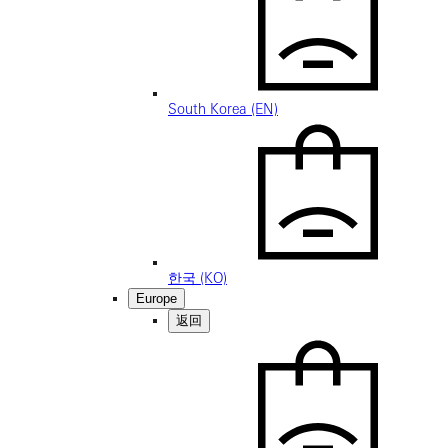
South Korea (EN)
한국 (KO)
Europe
返回