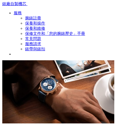
錶廠自製機芯
服務
腕錶註冊
保養和操作
保養和維修
保修文件和「您的腕錶歷史」手冊
常見問題
服務請求
錶帶與錶扣