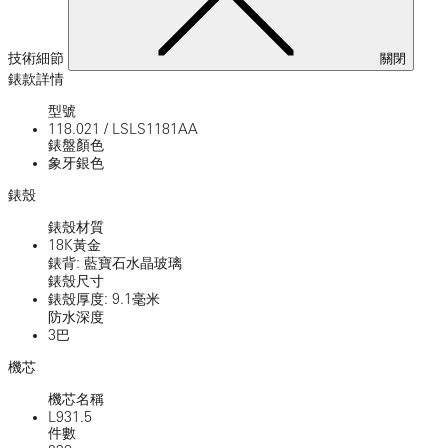
技術細節
關閉
錶款詳情
型號
118.021
/
LSLS1181AA
錶盤顏色
象牙銀色
錶殼
錶殼材質
18K黃金
錶背: 藍寶石水晶玻璃
錶殼尺寸
錶殼厚度: 9.1毫米
防水深度
3巴
機芯
機芯名稱
L931.5
件數