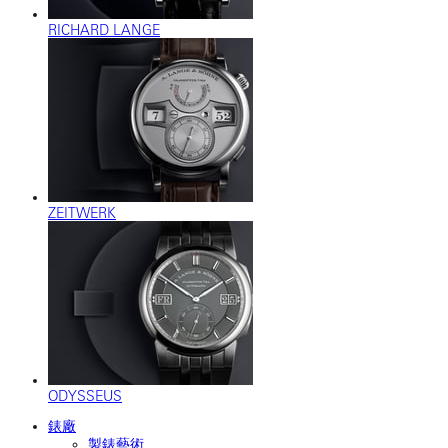
RICHARD LANGE
ZEITWERK
ODYSSEUS
錶廠
製錶藝術