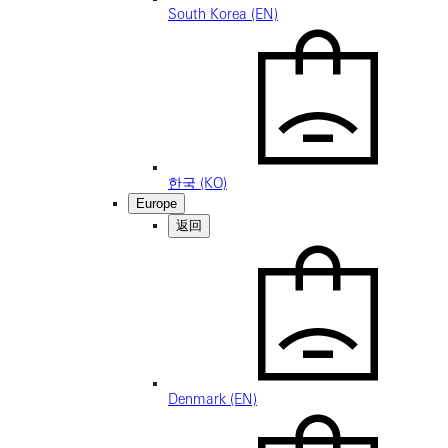
South Korea (EN)
한국 (KO)
Europe
返回
Denmark (EN)