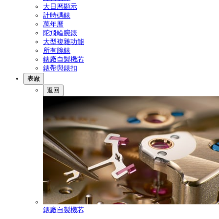
大日曆顯示
計時碼錶
萬年曆
陀飛輪腕錶
大型複雜功能
所有腕錶
錶廠自製機芯
錶帶與錶扣
表廠
返回
錶廠自製機芯