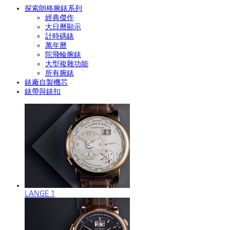
探索朗格腕錶系列
經典傑作
大日曆顯示
計時碼錶
萬年曆
陀飛輪腕錶
大型複雜功能
所有腕錶
錶廠自製機芯
錶帶與錶扣
LANGE 1