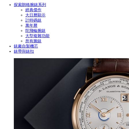
探索朗格腕錶系列
經典傑作
大日曆顯示
計時碼錶
萬年曆
陀飛輪腕錶
大型複雜功能
所有腕錶
錶廠自製機芯
錶帶與錶扣