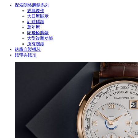
探索朗格腕錶系列
經典傑作
大日曆顯示
計時碼錶
萬年曆
陀飛輪腕錶
大型複雜功能
所有腕錶
錶廠自製機芯
錶帶與錶扣