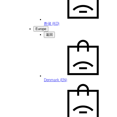
한국 (KO)
Europe
返回
Denmark (EN)