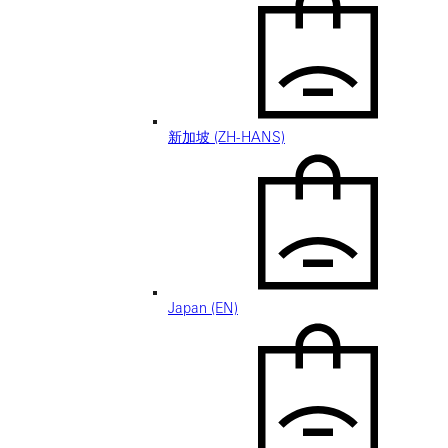
新加坡 (ZH-HANS)
Japan (EN)