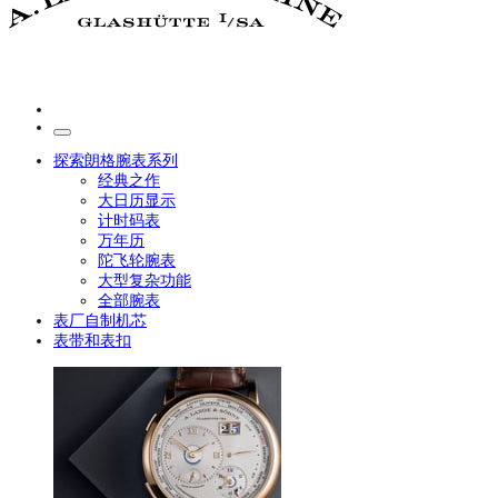
探索朗格腕表系列
经典之作
大日历显示
计时码表
万年历
陀飞轮腕表
大型复杂功能
全部腕表
表厂自制机芯
表带和表扣