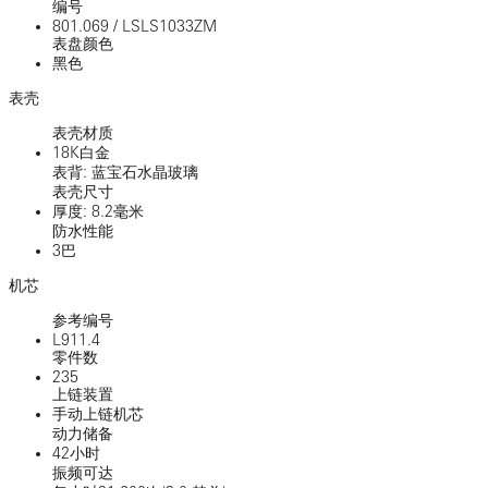
编号
801.069
/
LSLS1033ZM
表盘颜色
黑色
表壳
表壳材质
18K白金
表背: 蓝宝石水晶玻璃
表壳尺寸
厚度: 8.2毫米
防水性能
3巴
机芯
参考编号
L911.4
零件数
235
上链装置
手动上链机芯
动力储备
42小时
振频可达