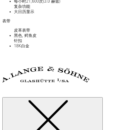
每小时21,600次(3.0 赫兹)
复杂功能
大日历显示
表带
皮革表带
黑色, 鳄鱼皮
针扣
18K白金