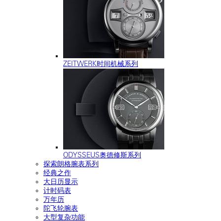
ZEITWERK时间机械系列
ODYSSEUS奥德修斯系列
探索朗格腕表系列
经典之作
大日历显示
计时码表
万年历
陀飞轮腕表
大型复杂功能