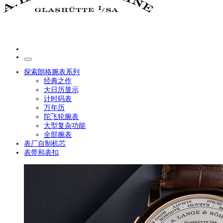
探索朗格腕表系列
经典之作
大日历显示
计时码表
万年历
陀飞轮腕表
大型复杂功能
全部腕表
表厂自制机芯
表带和表扣