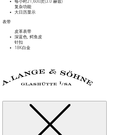
每小时21,600次(3.0 赫兹)
复杂功能
大日历显示
表带
皮革表带
深蓝色, 鳄鱼皮
针扣
18K白金