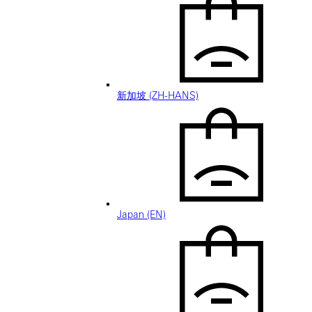
新加坡 (ZH-HANS)
Japan (EN)