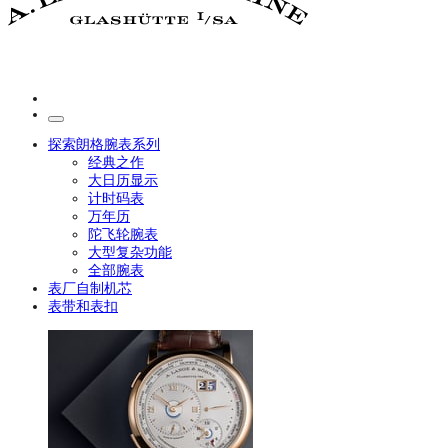
探索朗格腕表系列
经典之作
大日历显示
计时码表
万年历
陀飞轮腕表
大型复杂功能
全部腕表
表厂自制机芯
表带和表扣