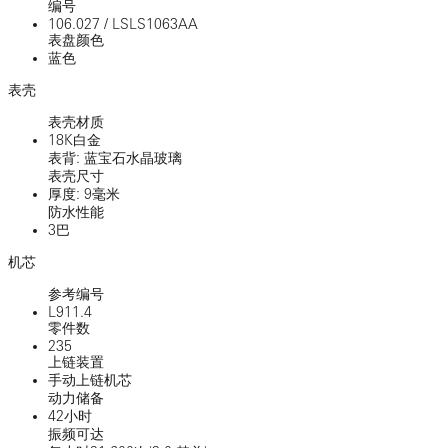
编号
106.027
/
LSLS1063AA
表盘颜色
蓝色
表壳
表壳材质
18K白金
表背: 蓝宝石水晶玻璃
表壳尺寸
厚度: 9毫米
防水性能
3巴
机芯
参考编号
L911.4
零件数
235
上链装置
手动上链机芯
动力储备
42小时
振频可达