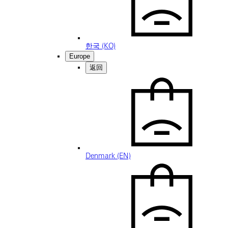
한국 (KO)
Europe
返回
Denmark (EN)