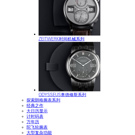
ZEITWERK时间机械系列
ODYSSEUS奥德修斯系列
探索朗格腕表系列
经典之作
大日历显示
计时码表
万年历
陀飞轮腕表
大型复杂功能