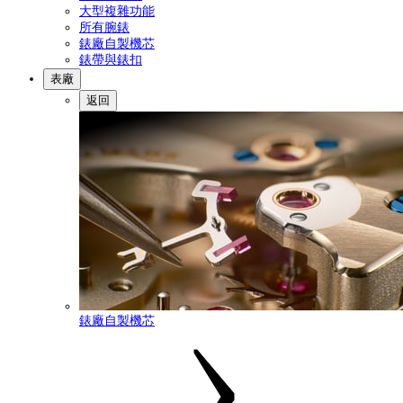
大型複雜功能
所有腕錶
錶廠自製機芯
錶帶與錶扣
表廠
返回
錶廠自製機芯