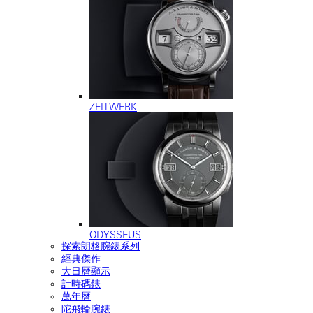
ZEITWERK
ODYSSEUS
探索朗格腕錶系列
經典傑作
大日曆顯示
計時碼錶
萬年曆
陀飛輪腕錶