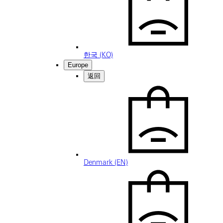
한국 (KO)
Europe
返回
Denmark (EN)