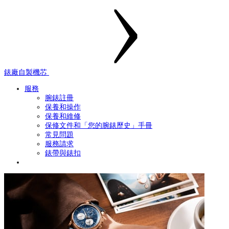
錶廠自製機芯
服務
腕錶註冊
保養和操作
保養和維修
保修文件和「您的腕錶歷史」手冊
常見問題
服務請求
錶帶與錶扣