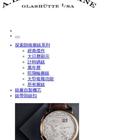
探索朗格腕錶系列
經典傑作
大日曆顯示
計時碼錶
萬年曆
陀飛輪腕錶
大型複雜功能
所有腕錶
錶廠自製機芯
錶帶與錶扣