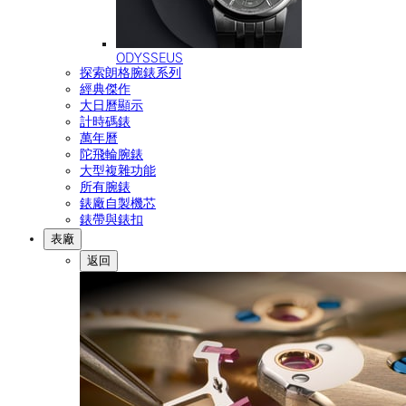
ODYSSEUS
探索朗格腕錶系列
經典傑作
大日曆顯示
計時碼錶
萬年曆
陀飛輪腕錶
大型複雜功能
所有腕錶
錶廠自製機芯
錶帶與錶扣
表廠
返回