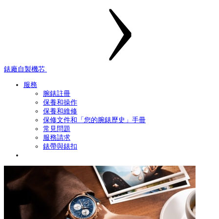
錶廠自製機芯
服務
腕錶註冊
保養和操作
保養和維修
保修文件和「您的腕錶歷史」手冊
常見問題
服務請求
錶帶與錶扣