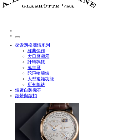
探索朗格腕錶系列
經典傑作
大日曆顯示
計時碼錶
萬年曆
陀飛輪腕錶
大型複雜功能
所有腕錶
錶廠自製機芯
錶帶與錶扣