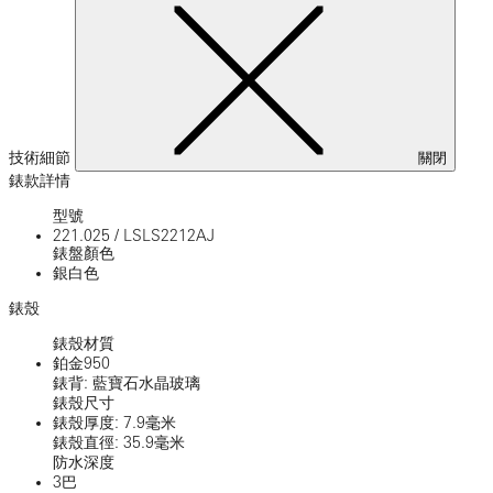
技術細節
關閉
錶款詳情
型號
221.025
/
LSLS2212AJ
錶盤顏色
銀白色
錶殼
錶殼材質
鉑金950
錶背: 藍寶石水晶玻璃
錶殼尺寸
錶殼厚度: 7.9毫米
錶殼直徑: 35.9毫米
防水深度
3巴