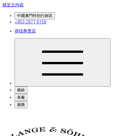
跳至主內容
中國澳門特別行政區
+853 2877 6158
尋找專賣店
腕錶
表廠
服務