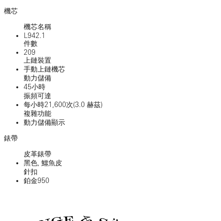
機芯
機芯名稱
L942.1
件數
209
上鏈裝置
手動上鏈機芯
動力儲備
45小時
振頻可達
每小時21,600次(3.0 赫茲)
複雜功能
動力儲備顯示
錶帶
皮革錶帶
黑色, 鱷魚皮
針扣
鉑金950