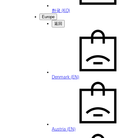
한국 (KO)
Europe
返回
Denmark (EN)
Austria (EN)