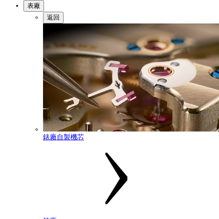
表廠
返回
錶廠自製機芯