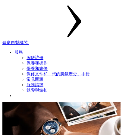
錶廠自製機芯
服務
腕錶註冊
保養和操作
保養和維修
保修文件和「您的腕錶歷史」手冊
常見問題
服務請求
錶帶與錶扣