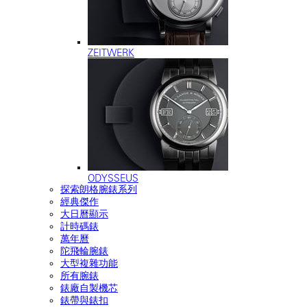
ZEITWERK
ODYSSEUS
探索朗格腕錶系列
經典傑作
大日曆顯示
計時碼錶
萬年曆
陀飛輪腕錶
大型複雜功能
所有腕錶
錶廠自製機芯
錶帶與錶扣