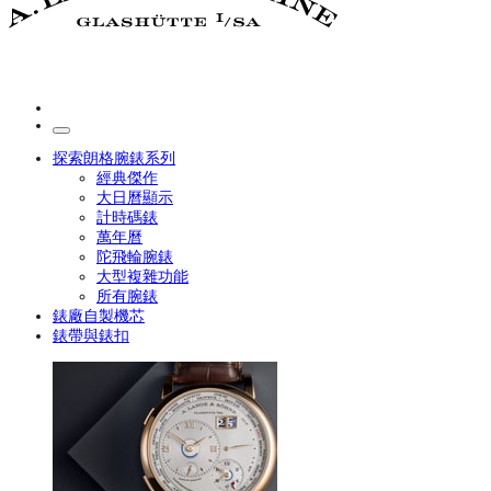
探索朗格腕錶系列
經典傑作
大日曆顯示
計時碼錶
萬年曆
陀飛輪腕錶
大型複雜功能
所有腕錶
錶廠自製機芯
錶帶與錶扣