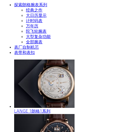
探索朗格腕表系列
经典之作
大日历显示
计时码表
万年历
陀飞轮腕表
大型复杂功能
全部腕表
表厂自制机芯
表带和表扣
LANGE 1朗格1系列