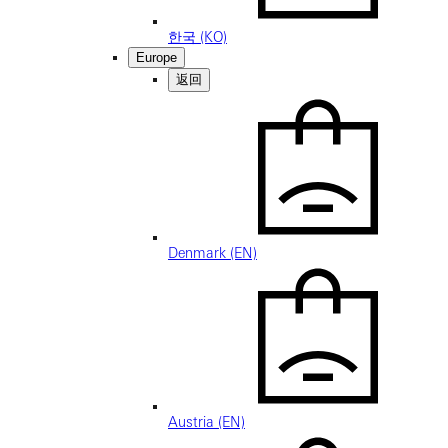
한국 (KO)
Europe
返回
Denmark (EN)
Austria (EN)