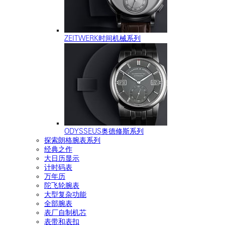
ZEITWERK时间机械系列
ODYSSEUS奥德修斯系列
探索朗格腕表系列
经典之作
大日历显示
计时码表
万年历
陀飞轮腕表
大型复杂功能
全部腕表
表厂自制机芯
表带和表扣