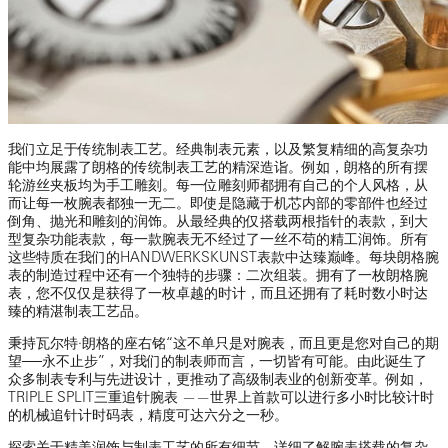
我们立足于传统制表工艺。经典制表元素，以及繁复精细的高复杂功
能中均展露了朗格的传统制表工艺的精深造诣。例如，朗格的所有摆
轮游丝夹板均为手工雕刻。每一位雕刻师都拥有自己的个人风格，从
而让每一枚腕表都独一无二。即使是隐藏于机芯内部的零部件也经过
倒角、抛光和雕刻的润饰。从最经典的仅搭载两根指针的表款，到大
型复杂功能表款，每一款腕表无不经过了一丝不苟的精工润饰。所有
这些特质在我们的HANDWERKSKUNST表款中达臻巅峰。每块朗格腕
表的制造过程中还有一个独特的步骤：二次组装。拥有了一枚朗格腕
表，您不仅仅是获得了一枚卓越的时计，而且还拥有了耗时数小时达
臻的精湛制表工艺品。
秉持瓦尔特·朗格的座右铭“这不单只是对腕表，而且更是您对自己的期
望──永不止步”，对我们的制表师而言，一切皆有可能。由此诞生了
众多制表专利与先进设计，更推动了高级制表业的创新变革。例如，
TRIPLE SPLIT三重追针腕表 ——世界上首款可以进行多小时比较计时
的机械追针计时码表，精度可达六分之一秒。
探索关于精美润饰与制表工艺的所有细节，详细了解腕表搭载的复杂