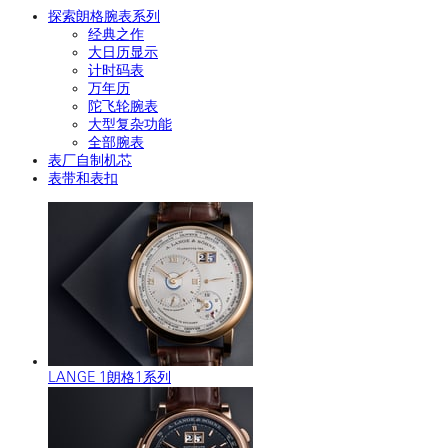
探索朗格腕表系列
经典之作
大日历显示
计时码表
万年历
陀飞轮腕表
大型复杂功能
全部腕表
表厂自制机芯
表带和表扣
LANGE 1朗格1系列