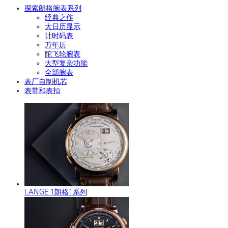
探索朗格腕表系列
经典之作
大日历显示
计时码表
万年历
陀飞轮腕表
大型复杂功能
全部腕表
表厂自制机芯
表带和表扣
LANGE 1朗格1系列