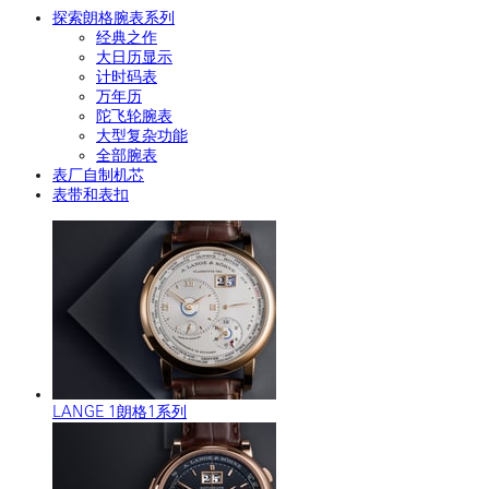
探索朗格腕表系列
经典之作
大日历显示
计时码表
万年历
陀飞轮腕表
大型复杂功能
全部腕表
表厂自制机芯
表带和表扣
LANGE 1朗格1系列