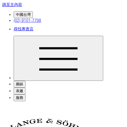
跳至主內容
中國台灣
(02) 8101-7798
尋找專賣店
腕錶
表廠
服務