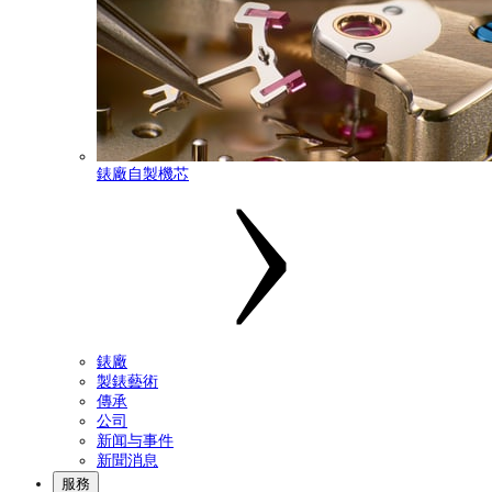
錶廠自製機芯
錶廠
製錶藝術
傳承
公司
新闻与事件
新聞消息
服務