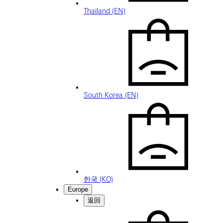
Thailand (EN)
South Korea (EN)
한국 (KO)
Europe
返回