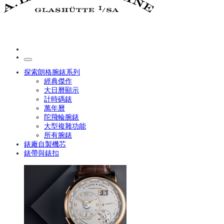
探索朗格腕錶系列
經典傑作
大日曆顯示
計時碼錶
萬年曆
陀飛輪腕錶
大型複雜功能
所有腕錶
錶廠自製機芯
錶帶與錶扣