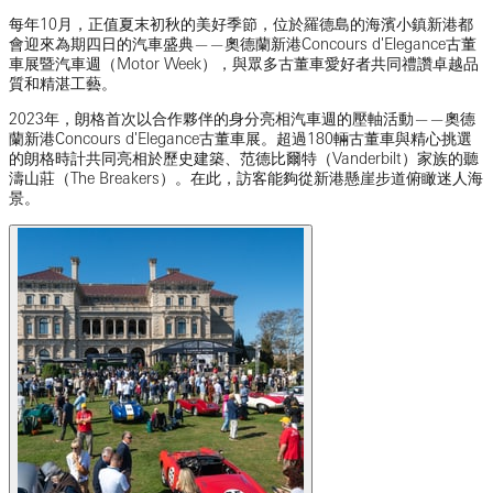
每年10月，正值夏末初秋的美好季節，位於羅德島的海濱小鎮新港都
會迎來為期四日的汽車盛典——奧德蘭新港Concours d'Elegance古董
車展暨汽車週（Motor Week），與眾多古董車愛好者共同禮讚卓越品
質和精湛工藝。
2023年，朗格首次以合作夥伴的身分亮相汽車週的壓軸活動——奧德
蘭新港Concours d'Elegance古董車展。超過180輛古董車與精心挑選
的朗格時計共同亮相於歷史建築、范德比爾特（Vanderbilt）家族的聽
濤山莊（The Breakers）。在此，訪客能夠從新港懸崖步道俯瞰迷人海
景。