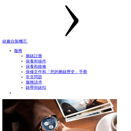
錶廠自製機芯
服務
腕錶註冊
保養和操作
保養和維修
保修文件和「您的腕錶歷史」手冊
常見問題
服務請求
錶帶與錶扣