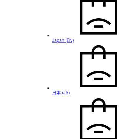
Japan (EN)
日本 (JA)