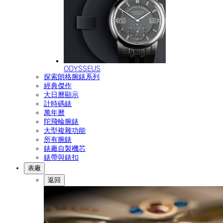
ODYSSEUS
探索朗格腕錶系列
經典傑作
大日曆顯示
計時碼錶
萬年曆
陀飛輪腕錶
大型複雜功能
所有腕錶
錶廠自製機芯
錶帶與錶扣
表廠
返回