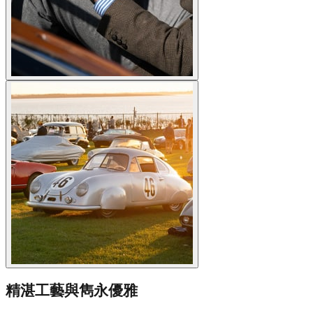
精湛工藝與雋永優雅