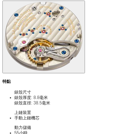
特點
錶殼尺寸
錶殼厚度: 8.8毫米
錶殼直徑: 38.5毫米
上鏈裝置
手動上鏈機芯
動力儲備
55小時