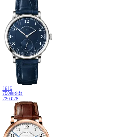
1815
750白金款
220.028