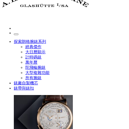
探索朗格腕錶系列
經典傑作
大日曆顯示
計時碼錶
萬年曆
陀飛輪腕錶
大型複雜功能
所有腕錶
錶廠自製機芯
錶帶與錶扣