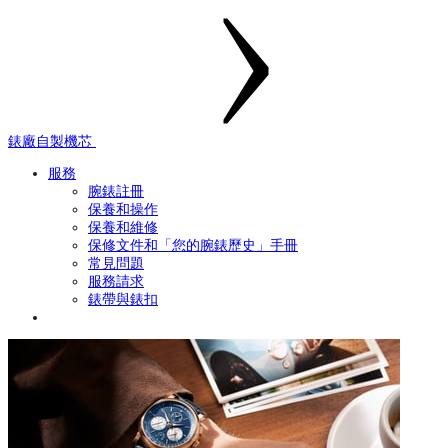
錶廠自製機芯
服務
腕錶註冊
保養和操作
保養和維修
保修文件和「您的腕錶歷史」手冊
常見問題
服務請求
錶帶與錶扣