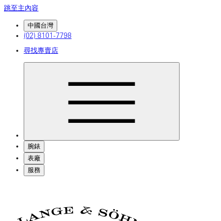
跳至主內容
中國台灣
(02) 8101-7798
尋找專賣店
腕錶
表廠
服務