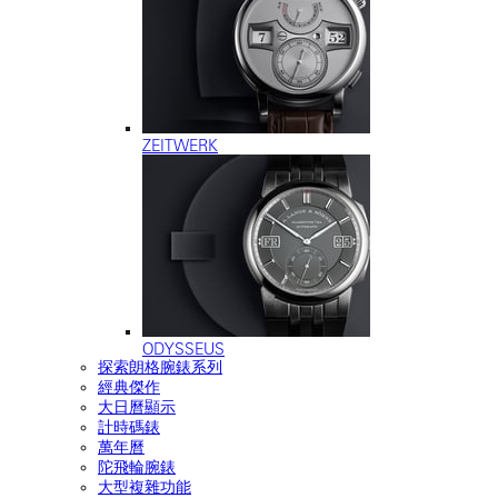
ZEITWERK
ODYSSEUS
探索朗格腕錶系列
經典傑作
大日曆顯示
計時碼錶
萬年曆
陀飛輪腕錶
大型複雜功能