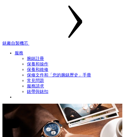
錶廠自製機芯
服務
腕錶註冊
保養和操作
保養和維修
保修文件和「您的腕錶歷史」手冊
常見問題
服務請求
錶帶與錶扣