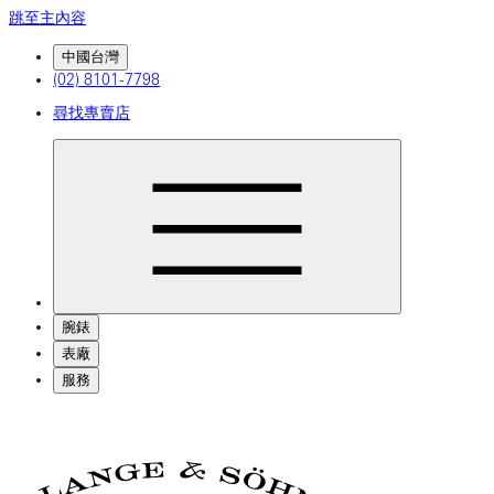
跳至主內容
中國台灣
(02) 8101-7798
尋找專賣店
腕錶
表廠
服務