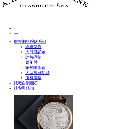
探索朗格腕錶系列
經典傑作
大日曆顯示
計時碼錶
萬年曆
陀飛輪腕錶
大型複雜功能
所有腕錶
錶廠自製機芯
錶帶與錶扣