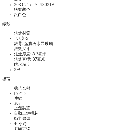
303.021
/
LSLS3031AD
錶盤顏色
銀白色
錶殼
錶殼材質
18K黃金
錶背: 藍寶石水晶玻璃
錶殼尺寸
錶殼厚度: 8.2毫米
錶殼直徑: 37毫米
防水深度
3巴
機芯
機芯名稱
L921.2
件數
307
上鏈裝置
自動上鏈機芯
動力儲備
46小時
振頻可達