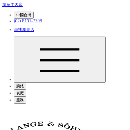
跳至主內容
中國台灣
(02) 8101-7798
尋找專賣店
腕錶
表廠
服務