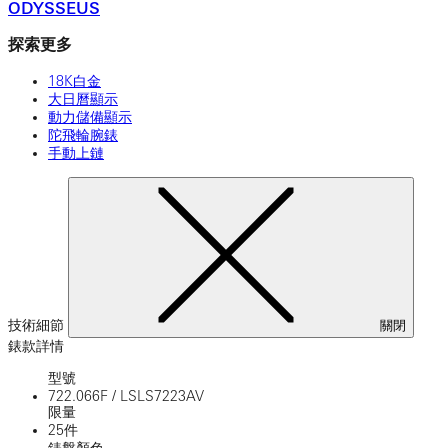
ODYSSEUS
探索更多
18K白金
大日曆顯示
動力儲備顯示
陀飛輪腕錶
手動上鏈
技術細節
關閉
錶款詳情
型號
722.066F
/
LSLS7223AV
限量
25件
錶盤顏色