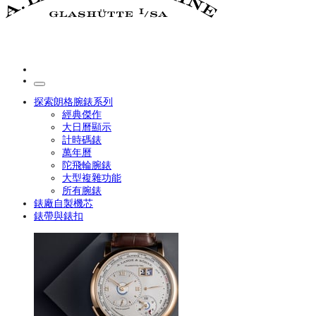
探索朗格腕錶系列
經典傑作
大日曆顯示
計時碼錶
萬年曆
陀飛輪腕錶
大型複雜功能
所有腕錶
錶廠自製機芯
錶帶與錶扣