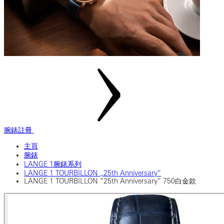
腕錶註冊
主頁
腕錶
LANGE 1腕錶系列
LANGE 1 TOURBILLON „25th Anniversary“
LANGE 1 TOURBILLON “25th Anniversary” 750白金款