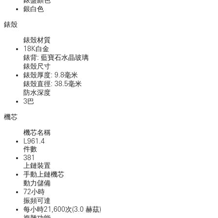
銀白色
錶殼
錶殼材質
18K白金
錶背: 藍寶石水晶玻璃
錶殼尺寸
錶殼厚度: 9.8毫米
錶殼直徑: 38.5毫米
防水深度
3巴
機芯
機芯名稱
L961.4
件數
381
上鏈裝置
手動上鏈機芯
動力儲備
72小時
振頻可達
每小時21,600次(3.0 赫茲)
複雜功能