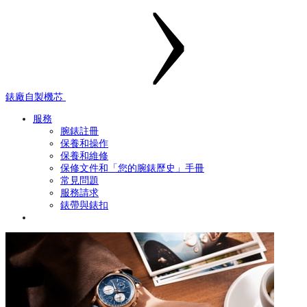
錶廠自製機芯
服務
腕錶註冊
保養和操作
保養和維修
保修文件和「您的腕錶歷史」手冊
常見問題
服務請求
錶帶與錶扣