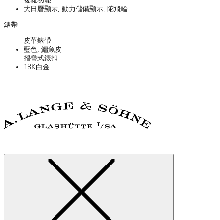
大日曆顯示, 動力儲備顯示, 陀飛輪
錶帶
皮革錶帶
藍色, 鱷魚皮
摺疊式錶扣
18K白金