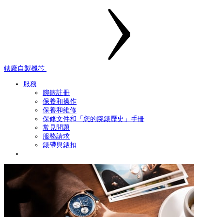
錶廠自製機芯
服務
腕錶註冊
保養和操作
保養和維修
保修文件和「您的腕錶歷史」手冊
常見問題
服務請求
錶帶與錶扣