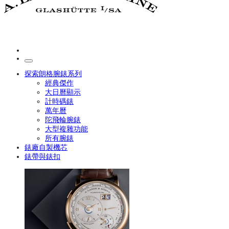
探索朗格腕錶系列
經典傑作
大日曆顯示
計時碼錶
萬年曆
陀飛輪腕錶
大型複雜功能
所有腕錶
錶廠自製機芯
錶帶與錶扣