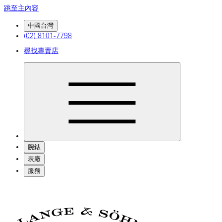
跳至主內容
中國台灣
(02) 8101-7798
尋找專賣店
腕錶
表廠
服務