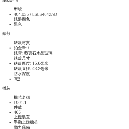
型號
404.035
/
LSLS4042AD
錶盤顏色
黑色
錶殼
錶殼材質
鉑金950
錶背: 藍寶石水晶玻璃
錶殼尺寸
錶殼厚度: 15.6毫米
錶殼直徑: 43.2毫米
防水深度
3巴
機芯
機芯名稱
L001.1
件數
465
上鏈裝置
手動上鏈機芯
動力儲備