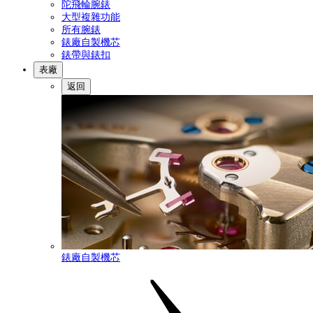
陀飛輪腕錶
大型複雜功能
所有腕錶
錶廠自製機芯
錶帶與錶扣
表廠
返回
錶廠自製機芯