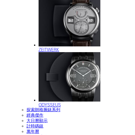
ZEITWERK
ODYSSEUS
探索朗格腕錶系列
經典傑作
大日曆顯示
計時碼錶
萬年曆