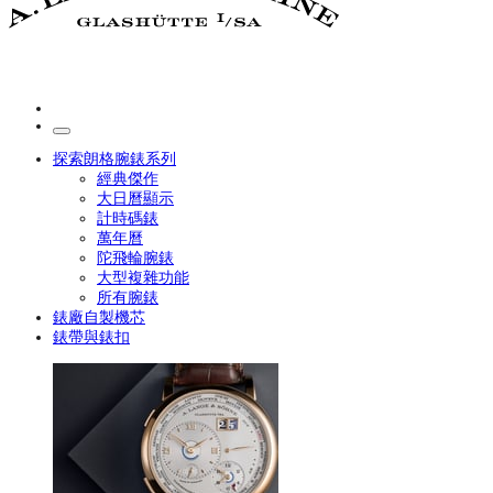
探索朗格腕錶系列
經典傑作
大日曆顯示
計時碼錶
萬年曆
陀飛輪腕錶
大型複雜功能
所有腕錶
錶廠自製機芯
錶帶與錶扣