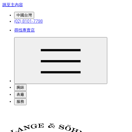
跳至主內容
中國台灣
(02) 8101-7798
尋找專賣店
腕錶
表廠
服務