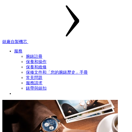
錶廠自製機芯
服務
腕錶註冊
保養和操作
保養和維修
保修文件和「您的腕錶歷史」手冊
常見問題
服務請求
錶帶與錶扣