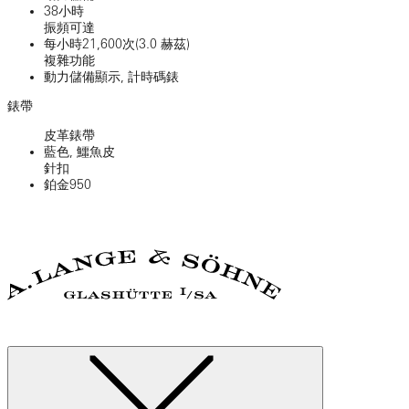
38小時
振頻可達
每小時21,600次(3.0 赫茲)
複雜功能
動力儲備顯示, 計時碼錶
錶帶
皮革錶帶
藍色, 鱷魚皮
針扣
鉑金950