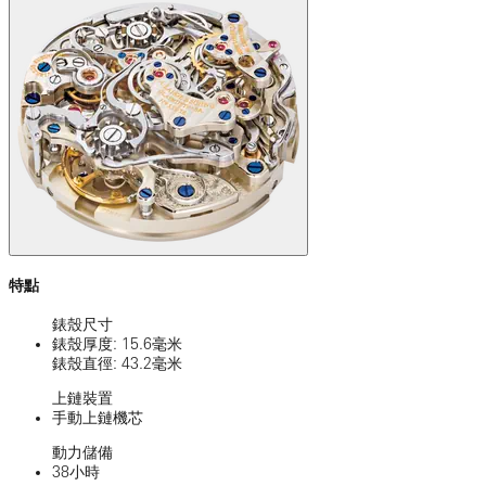
特點
錶殼尺寸
錶殼厚度: 15.6毫米
錶殼直徑: 43.2毫米
上鏈裝置
手動上鏈機芯
動力儲備
38小時