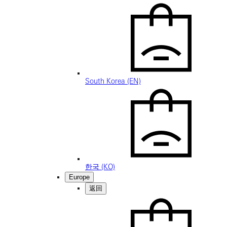
South Korea (EN)
한국 (KO)
Europe
返回