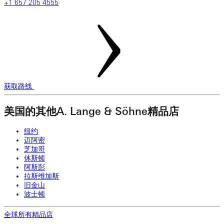
‎+1 ‎657 ‎205 ‎4555
获取路线
美国的其他A. Lange & Söhne精品店
纽约
迈阿密
芝加哥
休斯顿
阿斯彭
拉斯维加斯
旧金山
波士顿
全球所有精品店