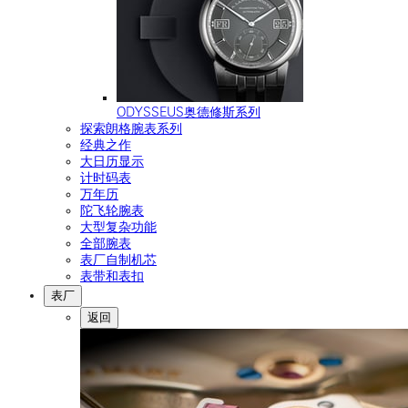
ODYSSEUS奥德修斯系列
探索朗格腕表系列
经典之作
大日历显示
计时码表
万年历
陀飞轮腕表
大型复杂功能
全部腕表
表厂自制机芯
表带和表扣
表厂
返回