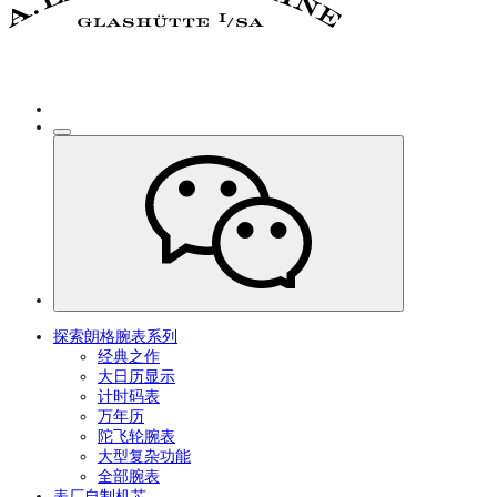
探索朗格腕表系列
经典之作
大日历显示
计时码表
万年历
陀飞轮腕表
大型复杂功能
全部腕表
表厂自制机芯