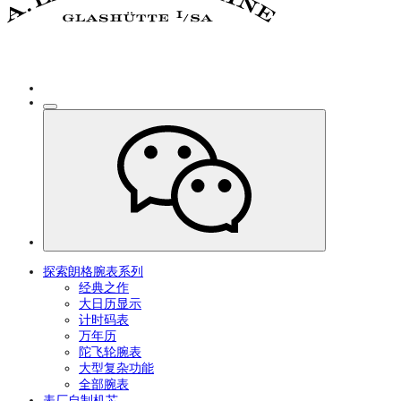
探索朗格腕表系列
经典之作
大日历显示
计时码表
万年历
陀飞轮腕表
大型复杂功能
全部腕表
表厂自制机芯