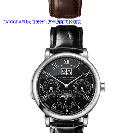
DATOGRAPH大日历计时万年历陀飞轮腕表