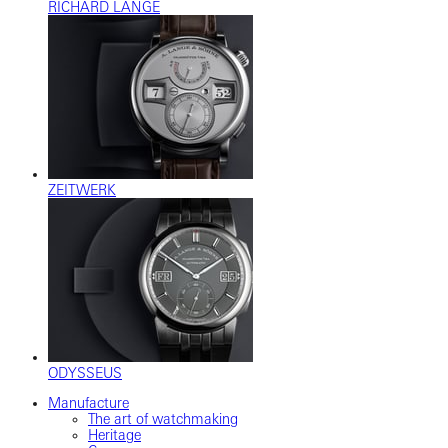
RICHARD LANGE
ZEITWERK
ODYSSEUS
Manufacture
The art of watchmaking
Heritage