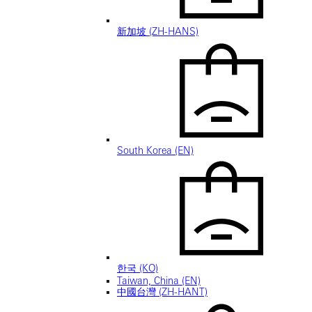
新加坡 (ZH-HANS)
South Korea (EN)
한국 (KO)
Taiwan, China (EN)
中國台灣 (ZH-HANT)