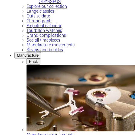
ODYSSEUS
Explore our collection
Lange classics
Outsize date
Chronograph
Perpetual calendar
Tourbillon watches
Grand complications
See all timepieces
Manufacture movements
Straps and buckles
Manufacture
Back
Manufacture movements