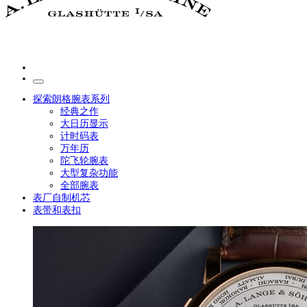
探索朗格腕表系列
经典之作
大日历显示
计时码表
万年历
陀飞轮腕表
大型复杂功能
全部腕表
表厂自制机芯
表带和表扣