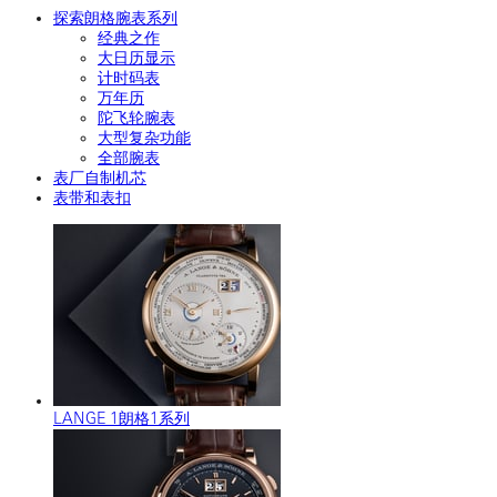
探索朗格腕表系列
经典之作
大日历显示
计时码表
万年历
陀飞轮腕表
大型复杂功能
全部腕表
表厂自制机芯
表带和表扣
LANGE 1朗格1系列