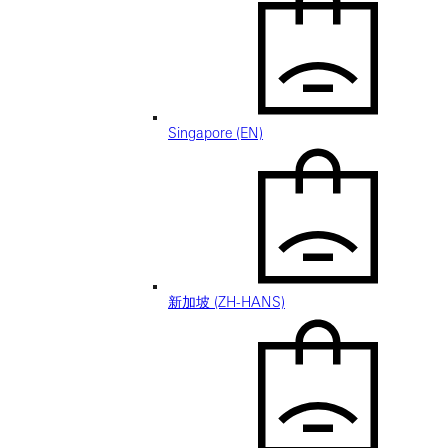
Singapore (EN)
新加坡 (ZH-HANS)