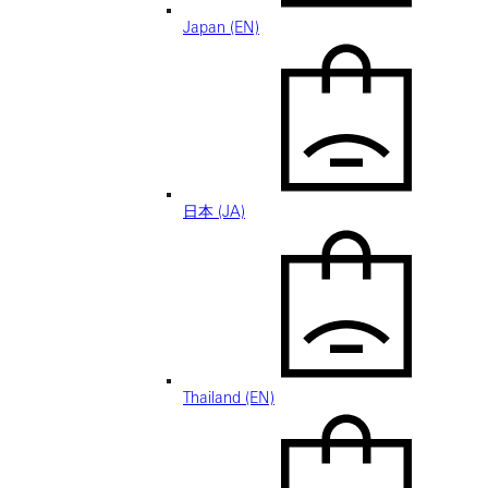
Japan (EN)
日本 (JA)
Thailand (EN)