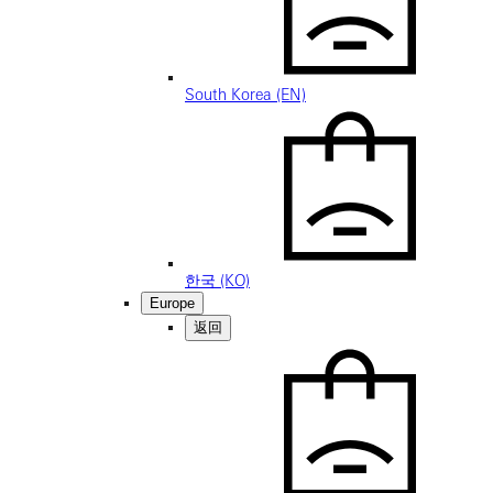
South Korea (EN)
한국 (KO)
Europe
返回