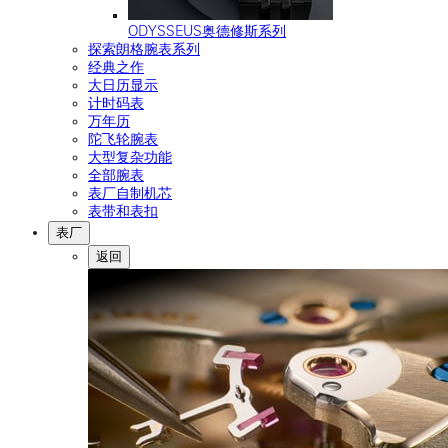
ODYSSEUS奥德修斯系列
探索朗格腕表系列
经典之作
大日历显示
计时码表
万年历
陀飞轮腕表
大型复杂功能
全部腕表
表厂自制机芯
表带和表扣
表厂
返回