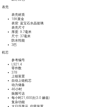
表壳
表壳材质
18K黄金
表背: 蓝宝石水晶玻璃
表壳尺寸
厚度: 9.7毫米
尺寸: 37毫米
防水性能
3巴
机芯
参考编号
L921.4
零件数
378
上链装置
自动上链机芯
动力储备
46小时
振频可达
每小时21,600次(3.0 赫兹)
复杂功能
大日历显示, 归零装置