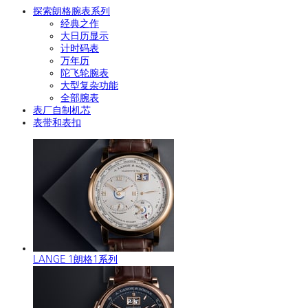
探索朗格腕表系列
经典之作
大日历显示
计时码表
万年历
陀飞轮腕表
大型复杂功能
全部腕表
表厂自制机芯
表带和表扣
LANGE 1朗格1系列