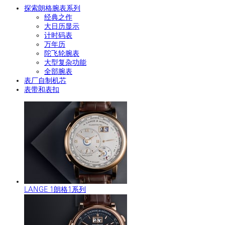
探索朗格腕表系列
经典之作
大日历显示
计时码表
万年历
陀飞轮腕表
大型复杂功能
全部腕表
表厂自制机芯
表带和表扣
LANGE 1朗格1系列