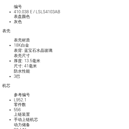
编号
410.038 E
/
LSLS4103AB
表盘颜色
灰色
表壳
表壳材质
18K白金
表背: 蓝宝石水晶玻璃
表壳尺寸
厚度: 13.5毫米
尺寸: 41毫米
防水性能
3巴
机芯
参考编号
L952.1
零件数
556
上链装置
手动上链机芯
动力储备