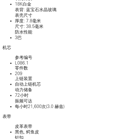
18K白金
表背: 蓝宝石水晶玻璃
表壳尺寸
厚度: 7.8毫米
尺寸: 38.5毫米
防水性能
3巴
机芯
参考编号
L086.1
零件数
209
上链装置
自动上链机芯
动力储备
72小时
振频可达
每小时21,600次(3.0 赫兹)
表带
皮革表带
黑色, 鳄鱼皮
针扣