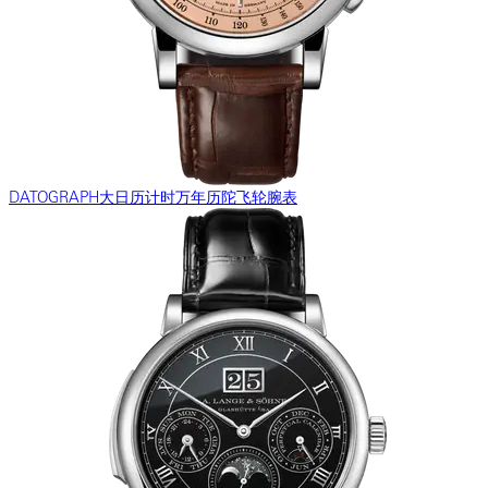
DATOGRAPH大日历计时万年历陀飞轮腕表