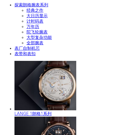
探索朗格腕表系列
经典之作
大日历显示
计时码表
万年历
陀飞轮腕表
大型复杂功能
全部腕表
表厂自制机芯
表带和表扣
LANGE 1朗格1系列