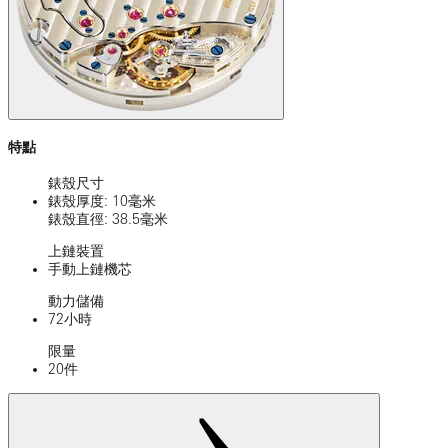
特點
錶殼尺寸
錶殼厚度: 10毫米
錶殼直徑: 38.5毫米
上鏈裝置
手動上鏈機芯
動力儲備
72小時
限量
20件