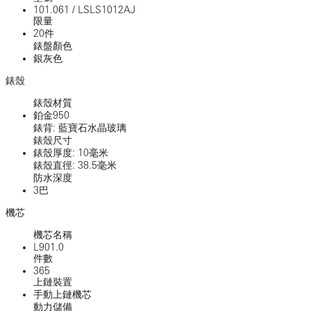
101.061
/
LSLS1012AJ
限量
20件
錶盤顏色
銀灰色
錶殼
錶殼材質
鉑金950
錶背: 藍寶石水晶玻璃
錶殼尺寸
錶殼厚度: 10毫米
錶殼直徑: 38.5毫米
防水深度
3巴
機芯
機芯名稱
L901.0
件數
365
上鏈裝置
手動上鏈機芯
動力儲備