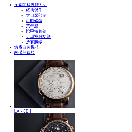
探索朗格腕錶系列
經典傑作
大日曆顯示
計時碼錶
萬年曆
陀飛輪腕錶
大型複雜功能
所有腕錶
錶廠自製機芯
錶帶與錶扣
LANGE 1