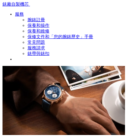
錶廠自製機芯
服務
腕錶註冊
保養和操作
保養和維修
保修文件和「您的腕錶歷史」手冊
常見問題
服務請求
錶帶與錶扣