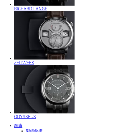
RICHARD LANGE
ZEITWERK
ODYSSEUS
錶廠
製錶藝術