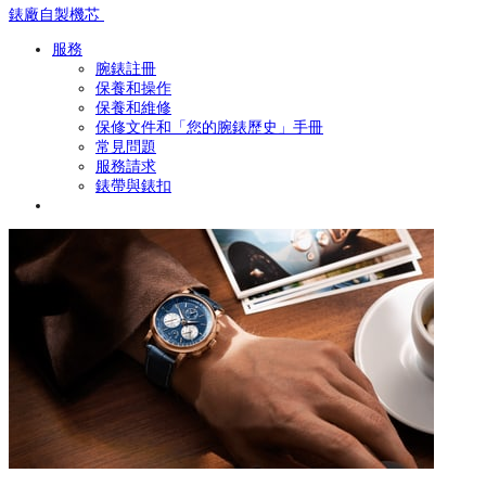
錶廠自製機芯
服務
腕錶註冊
保養和操作
保養和維修
保修文件和「您的腕錶歷史」手冊
常見問題
服務請求
錶帶與錶扣