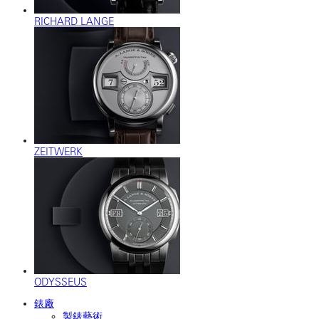
RICHARD LANGE
ZEITWERK
ODYSSEUS
錶廠
製錶藝術