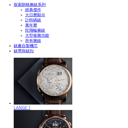
探索朗格腕錶系列
經典傑作
大日曆顯示
計時碼錶
萬年曆
陀飛輪腕錶
大型複雜功能
所有腕錶
錶廠自製機芯
錶帶與錶扣
LANGE 1