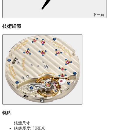
下一頁
技術細節
特點
錶殼尺寸
錶殼厚度: 10毫米