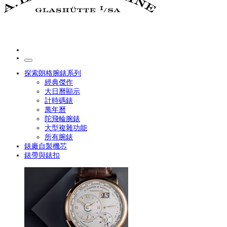
探索朗格腕錶系列
經典傑作
大日曆顯示
計時碼錶
萬年曆
陀飛輪腕錶
大型複雜功能
所有腕錶
錶廠自製機芯
錶帶與錶扣