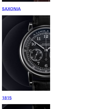
SAXONIA
1815