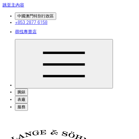
跳至主內容
中國澳門特別行政區
+853 2877 6158
尋找專賣店
腕錶
表廠
服務