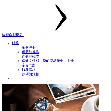
錶廠自製機芯
服務
腕錶註冊
保養和操作
保養和維修
保修文件和「您的腕錶歷史」手冊
常見問題
服務請求
錶帶與錶扣