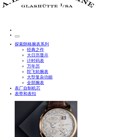
探索朗格腕表系列
经典之作
大日历显示
计时码表
万年历
陀飞轮腕表
大型复杂功能
全部腕表
表厂自制机芯
表带和表扣