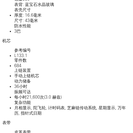
表背: 蓝宝石水晶玻璃
表壳尺寸
厚度: 16.6毫米
尺寸: 43毫米
防水性能
3巴
机芯
参考编号
L133.1
零件数
684
上链装置
手动上链机芯
动力储备
36小时
振频可达
每小时21,600次(3.0 赫兹)
复杂功能
月相显示, 陀飞轮, 计时码表, 芝麻链传动系统, 星期显示, 万年
历, 指针式日期
表带
皮革表带