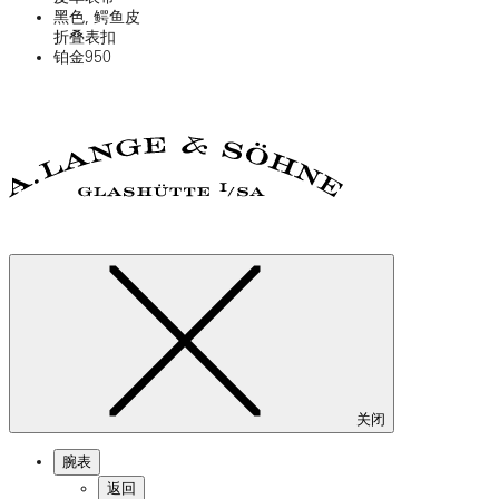
黑色, 鳄鱼皮
折叠表扣
铂金950
关闭
腕表
返回