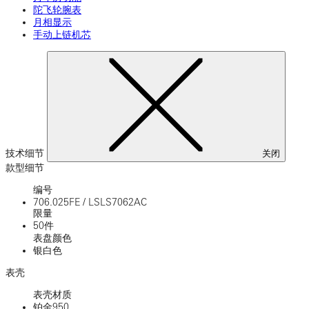
陀飞轮腕表
月相显示
手动上链机芯
技术细节
关闭
款型细节
编号
706.025FE
/
LSLS7062AC
限量
50件
表盘颜色
银白色
表壳
表壳材质
铂金950