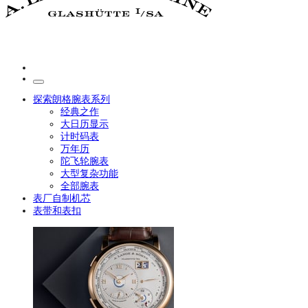
探索朗格腕表系列
经典之作
大日历显示
计时码表
万年历
陀飞轮腕表
大型复杂功能
全部腕表
表厂自制机芯
表带和表扣