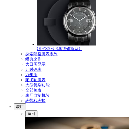
ODYSSEUS奥德修斯系列
探索朗格腕表系列
经典之作
大日历显示
计时码表
万年历
陀飞轮腕表
大型复杂功能
全部腕表
表厂自制机芯
表带和表扣
表厂
返回