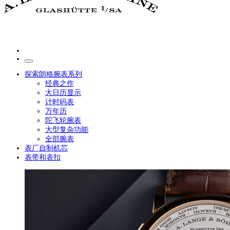
探索朗格腕表系列
经典之作
大日历显示
计时码表
万年历
陀飞轮腕表
大型复杂功能
全部腕表
表厂自制机芯
表带和表扣