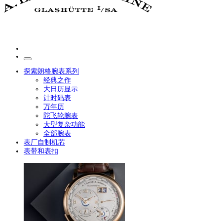
探索朗格腕表系列
经典之作
大日历显示
计时码表
万年历
陀飞轮腕表
大型复杂功能
全部腕表
表厂自制机芯
表带和表扣