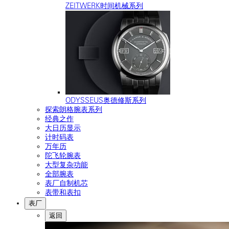
ZEITWERK时间机械系列
ODYSSEUS奥德修斯系列
探索朗格腕表系列
经典之作
大日历显示
计时码表
万年历
陀飞轮腕表
大型复杂功能
全部腕表
表厂自制机芯
表带和表扣
表厂
返回