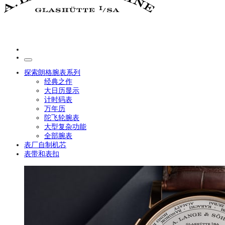
探索朗格腕表系列
经典之作
大日历显示
计时码表
万年历
陀飞轮腕表
大型复杂功能
全部腕表
表厂自制机芯
表带和表扣