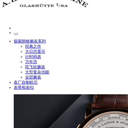
探索朗格腕表系列
经典之作
大日历显示
计时码表
万年历
陀飞轮腕表
大型复杂功能
全部腕表
表厂自制机芯
表带和表扣