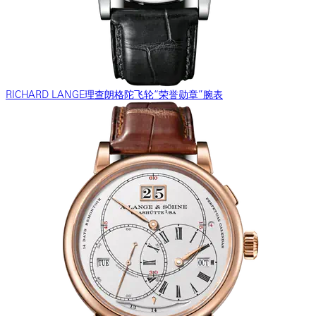
RICHARD LANGE理查朗格陀飞轮“荣誉勋章”腕表