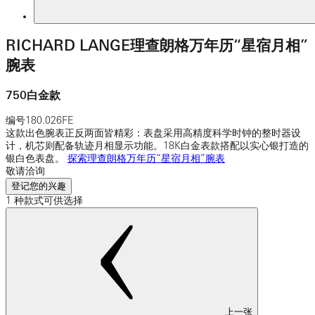
RICHARD LANGE理查朗格万年历“星宿月相”
腕表
750白金款
编号
180.026FE
这款出色腕表正反两面皆精彩：表盘采用高精度科学时钟的整时器设
计，机芯则配备轨迹月相显示功能。18K白金表款搭配以实心银打造的
银白色表盘。
探索理查朗格万年历“星宿月相”腕表
敬请洽询
登记您的兴趣
1 种款式可供选择
上一张