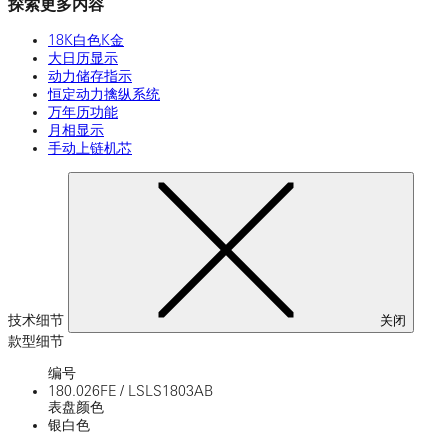
探索更多内容
18K白色K金
大日历显示
动力储存指示
恒定动力擒纵系统
万年历功能
月相显示
手动上链机芯
技术细节
关闭
款型细节
编号
180.026FE
/
LSLS1803AB
表盘颜色
银白色