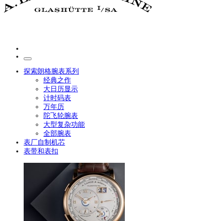
探索朗格腕表系列
经典之作
大日历显示
计时码表
万年历
陀飞轮腕表
大型复杂功能
全部腕表
表厂自制机芯
表带和表扣