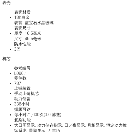
表壳
表壳材质
18K白金
表背: 蓝宝石水晶玻璃
表壳尺寸
厚度: 16.5毫米
尺寸: 45.5毫米
防水性能
3巴
机芯
参考编号
L096.1
零件数
787
上链装置
手动上链机芯
动力储备
336小时
振频可达
每小时21,600次(3.0 赫兹)
复杂功能
大日历显示, 动力储存指示, 日／夜显示, 月相显示, 恒定动力擒
纵系统, 星期显示, 万年历