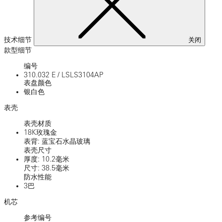
技术细节
关闭
款型细节
编号
310.032 E
/
LSLS3104AP
表盘颜色
银白色
表壳
表壳材质
18K玫瑰金
表背: 蓝宝石水晶玻璃
表壳尺寸
厚度: 10.2毫米
尺寸: 38.5毫米
防水性能
3巴
机芯
参考编号