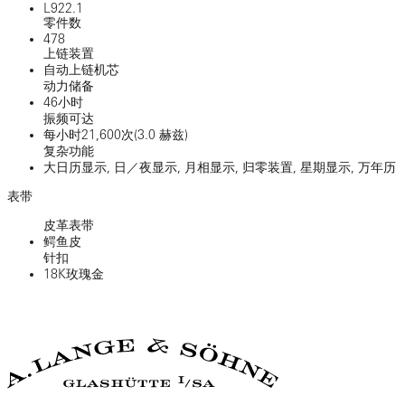
L922.1
零件数
478
上链装置
自动上链机芯
动力储备
46小时
振频可达
每小时21,600次(3.0 赫兹)
复杂功能
大日历显示, 日／夜显示, 月相显示, 归零装置, 星期显示, 万年历
表带
皮革表带
鳄鱼皮
针扣
18K玫瑰金