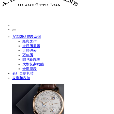
探索朗格腕表系列
经典之作
大日历显示
计时码表
万年历
陀飞轮腕表
大型复杂功能
全部腕表
表厂自制机芯
表带和表扣