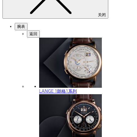
关闭
腕表
返回
LANGE 1朗格1系列