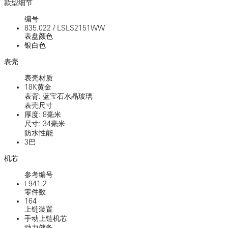
款型细节
编号
835.022
/
LSLS2151WW
表盘颜色
银白色
表壳
表壳材质
18K黄金
表背: 蓝宝石水晶玻璃
表壳尺寸
厚度: 8毫米
尺寸: 34毫米
防水性能
3巴
机芯
参考编号
L941.2
零件数
164
上链装置
手动上链机芯
动力储备