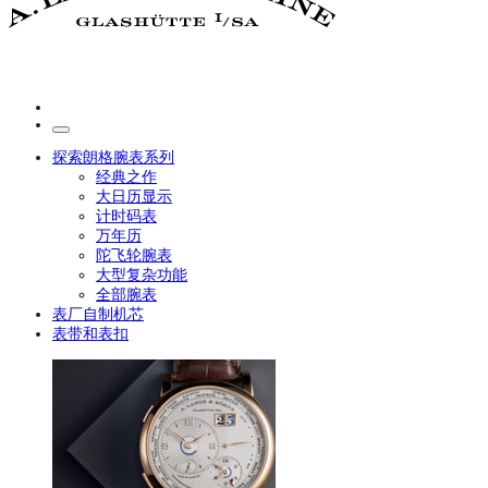
探索朗格腕表系列
经典之作
大日历显示
计时码表
万年历
陀飞轮腕表
大型复杂功能
全部腕表
表厂自制机芯
表带和表扣