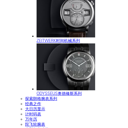
ZEITWERK时间机械系列
ODYSSEUS奥德修斯系列
探索朗格腕表系列
经典之作
大日历显示
计时码表
万年历
陀飞轮腕表