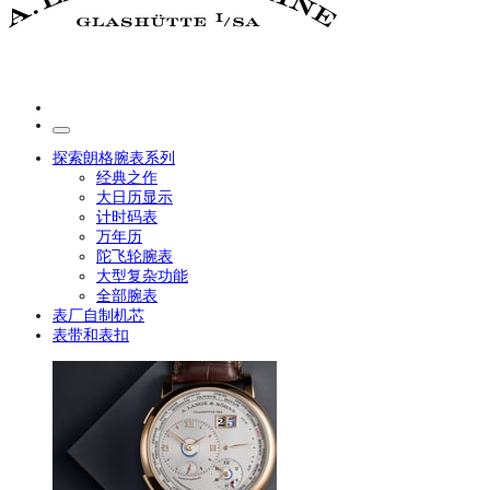
探索朗格腕表系列
经典之作
大日历显示
计时码表
万年历
陀飞轮腕表
大型复杂功能
全部腕表
表厂自制机芯
表带和表扣