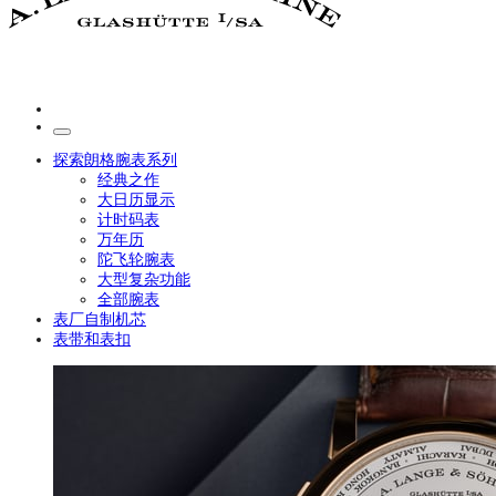
探索朗格腕表系列
经典之作
大日历显示
计时码表
万年历
陀飞轮腕表
大型复杂功能
全部腕表
表厂自制机芯
表带和表扣