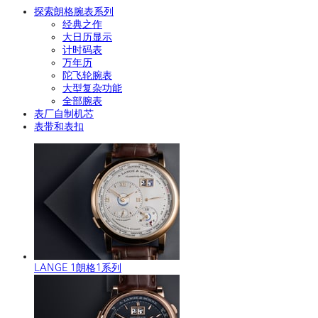
探索朗格腕表系列
经典之作
大日历显示
计时码表
万年历
陀飞轮腕表
大型复杂功能
全部腕表
表厂自制机芯
表带和表扣
LANGE 1朗格1系列