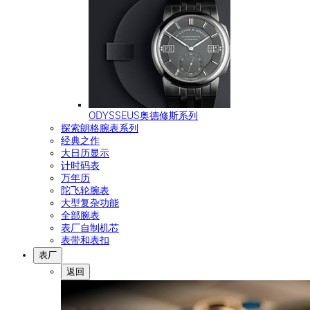
ODYSSEUS奥德修斯系列
探索朗格腕表系列
经典之作
大日历显示
计时码表
万年历
陀飞轮腕表
大型复杂功能
全部腕表
表厂自制机芯
表带和表扣
表厂
返回