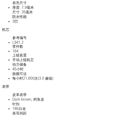
表壳尺寸
厚度: 7.9毫米
尺寸: 35毫米
防水性能
3巴
机芯
参考编号
L941.2
零件数
164
上链装置
手动上链机芯
动力储备
45小时
振频可达
每小时21,600次(3.0 赫兹)
表带
皮革表带
Dark brown, 鳄鱼皮
针扣
18K白金
表耳间距