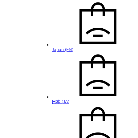
Japan (EN)
日本 (JA)