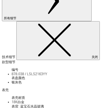
所有细节
技术细节
关闭
款型细节
编号
878.038
/
LSLS2163YY
表盘颜色
银灰色
表壳
表壳材质
18K白金
表背: 蓝宝石水晶玻璃