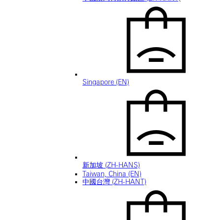
Singapore (EN)
新加坡 (ZH-HANS)
Taiwan, China (EN)
中國台灣 (ZH-HANT)