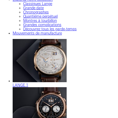
Classiques Lange
Grande date
Chronographes
Quantième perpétuel
Montres à tourbillon
Grandes complications
Découvrez tous les garde-temps
Mouvements de manufacture
LANGE 1