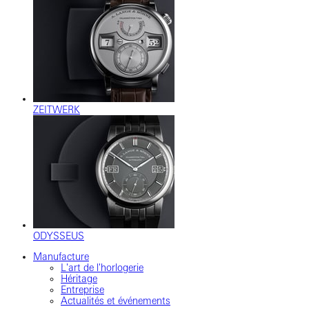
ZEITWERK
ODYSSEUS
Manufacture
L'art de l'horlogerie
Héritage
Entreprise
Actualités et événements