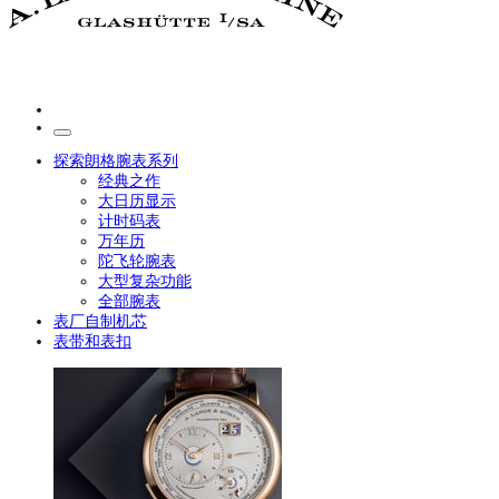
探索朗格腕表系列
经典之作
大日历显示
计时码表
万年历
陀飞轮腕表
大型复杂功能
全部腕表
表厂自制机芯
表带和表扣