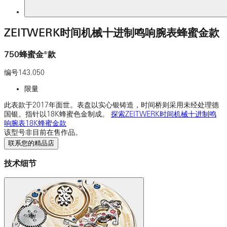
ZEITWERK时间机械十进制鸣响腕表蜂蜜金款
750蜂蜜金®款
编号
143.050
限量
此表款于2017年面世。表盘以实心银铸造，时间桥则采用未经处理德
国银。指针以18K蜂蜜色金制成。
探索ZEITWERK时间机械十进制鸣
响腕表18K蜂蜜金款
该型号非目前在售作品。
联系您的精品店
技术细节