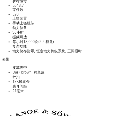
参考编号
L043.7
零件数
528
上链装置
手动上链机芯
动力储备
36小时
振频可达
每小时18,000次(2.5 赫兹)
复杂功能
动力储存指示, 恒定动力擒纵系统, 三问报时
表带
皮革表带
Dark brown, 鳄鱼皮
针扣
18K蜂蜜金
表耳间距
21毫米