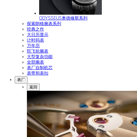
ODYSSEUS奥德修斯系列
探索朗格腕表系列
经典之作
大日历显示
计时码表
万年历
陀飞轮腕表
大型复杂功能
全部腕表
表厂自制机芯
表带和表扣
表厂
返回