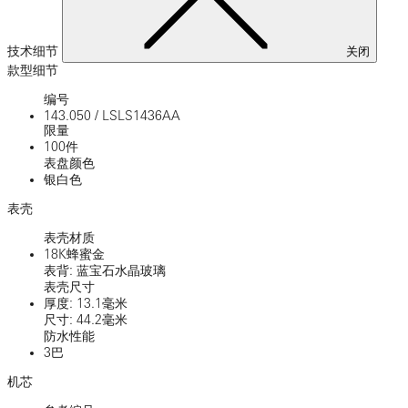
技术细节
关闭
款型细节
编号
143.050
/
LSLS1436AA
限量
100件
表盘颜色
银白色
表壳
表壳材质
18K蜂蜜金
表背: 蓝宝石水晶玻璃
表壳尺寸
厚度: 13.1毫米
尺寸: 44.2毫米
防水性能
3巴
机芯