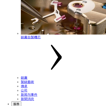
錶廠自製機芯
錶廠
製錶藝術
傳承
公司
新闻与事件
新聞消息
服務