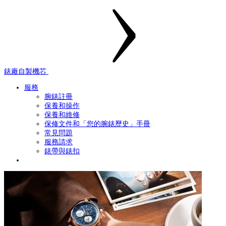
錶廠自製機芯
服務
腕錶註冊
保養和操作
保養和維修
保修文件和「您的腕錶歷史」手冊
常見問題
服務請求
錶帶與錶扣