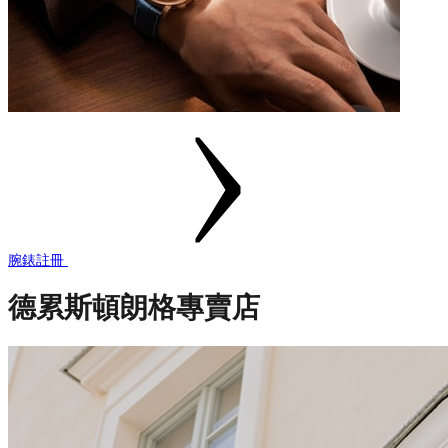
腕錶註冊
德累斯頓朗格專賣店