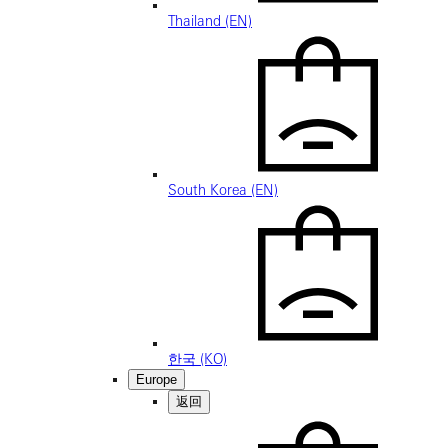
Thailand (EN)
South Korea (EN)
한국 (KO)
Europe
返回