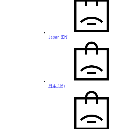
Japan (EN)
日本 (JA)