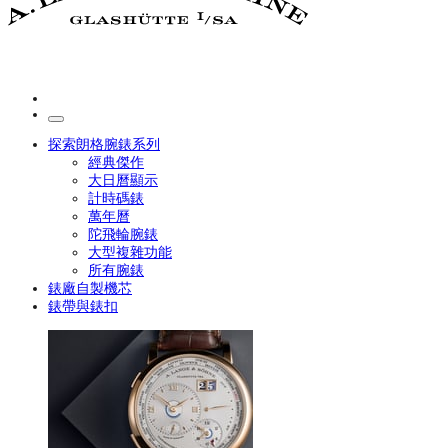
探索朗格腕錶系列
經典傑作
大日曆顯示
計時碼錶
萬年曆
陀飛輪腕錶
大型複雜功能
所有腕錶
錶廠自製機芯
錶帶與錶扣