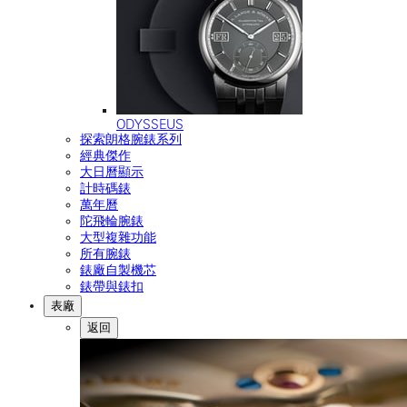
ODYSSEUS
探索朗格腕錶系列
經典傑作
大日曆顯示
計時碼錶
萬年曆
陀飛輪腕錶
大型複雜功能
所有腕錶
錶廠自製機芯
錶帶與錶扣
表廠
返回